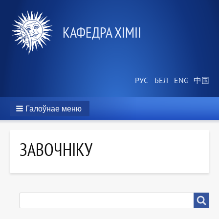
КАФЕДРА ХІМІІ
Галоўнае меню
ЗАВОЧНІКУ
ПОШУК
Пошук