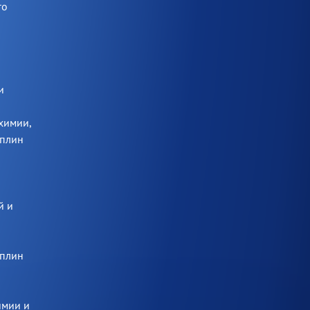
го
и
и
химии,
иплин
й и
иплин
имии и