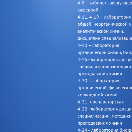
4-8 – кабинет заведующе
кафедрой
4-11, 4-19 – лаборатории
общей, неорганической 
аналитической химии,
дисциплин специализаци
4-10 – лаборатория
органической химии, био
4-16 - лаборатория дисц
специализации,методики
преподавания химии
4-20 – лаборатория
органической, физическо
коллоидной химии
4-21- препараторская
4-22 - лаборатория дисц
специализации, методики
преподавания химии
4-24– лаборатория биох