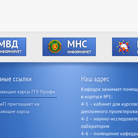
зные ссылки
Наш адрес
Кафедра занимает поме
чающие курсы ГГУ-Профи
в корпусе №1:
иП приглашает на
4-1 – кабинет для курсов
чающие курсы
дипломного проектирова
4-2 – научно-исследовате
лаборатория
4-6 – помещение кафедр