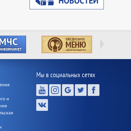
Мы в социальных сетях
щения
ого и
ния
льская
ы